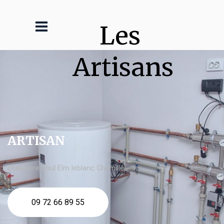
Les 
Artisans
ARTISAN
chaudière fioul Elm leblanc Chemillé
09 72 66 89 55