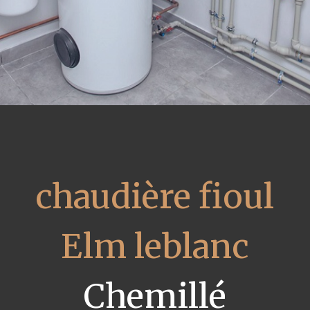
chaudière fioul
Elm leblanc
Chemillé