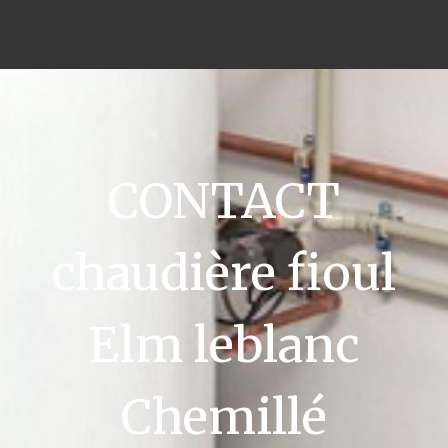
CONTACT
chaudière fioul
Elm leblanc
Chemillé