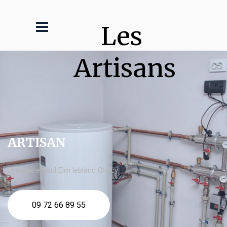
Les 
Artisans
ARTISAN
chaudière fioul Elm leblanc Chécy
09 72 66 89 55