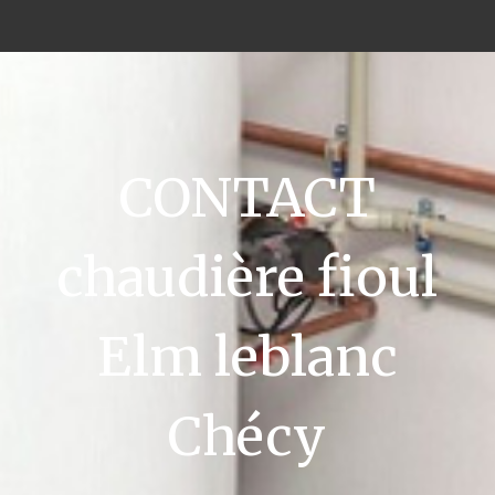
CONTACT
chaudière fioul
Elm leblanc
Chécy