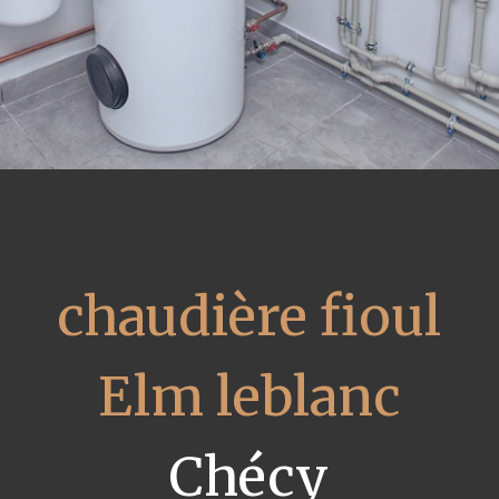
chaudière fioul
Elm leblanc
Chécy