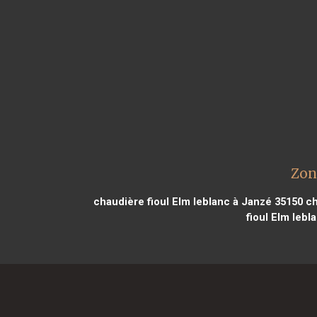
Zon
chaudière fioul Elm leblanc à Janzé 35150
ch
fioul Elm lebl