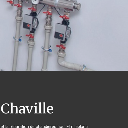
Chaville
et la réparation de chaudières fioul Elm leblanc