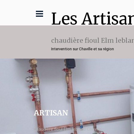
Les Artisa
chaudière fioul Elm lebla
Intervention sur Chaville et sa région
ARTISAN
chaudière fioul Elm leblanc Chaville