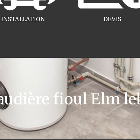
INSTALLATION
DEVIS
dière fioul Elm leb