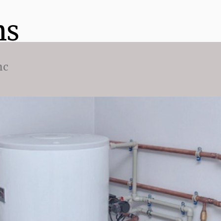
ns
nc