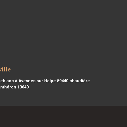
ille
leblanc à Avesnes sur Helpe 59440
chaudière
Anthéron 13640