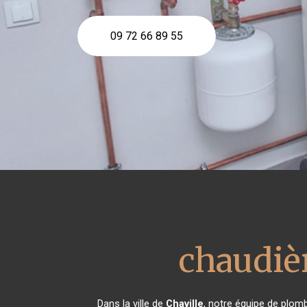
09 72 66 89 55
chaudièr
Dans la ville de
Chaville
, notre équipe de plomb