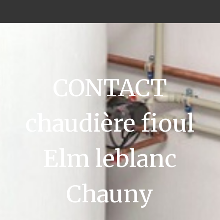
CONTACT
chaudière fioul
Elm leblanc
Chauny