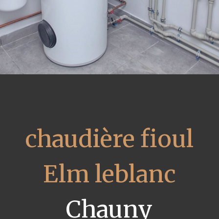
chaudière fioul
Elm leblanc
Chauny