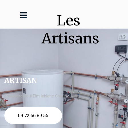
Les 
Artisans
ARTISAN
chaudière fioul Elm leblanc Chauny
09 72 66 89 55