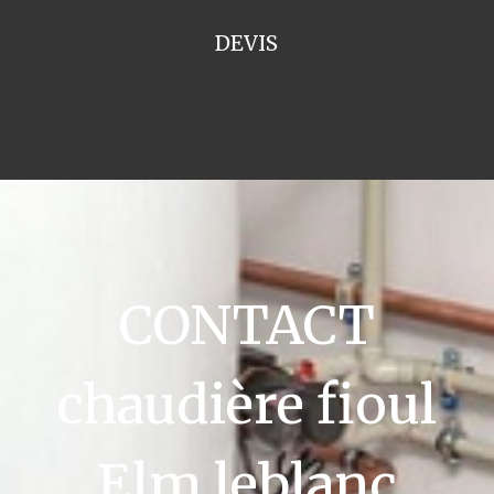
DEVIS
CONTACT
chaudière fioul
Elm leblanc