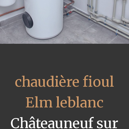
chaudière fioul
Elm leblanc
Châteauneuf sur