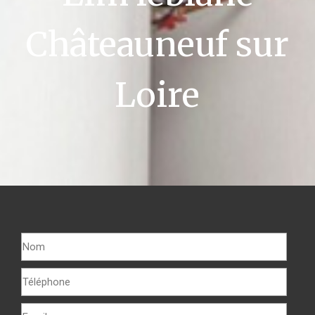
Châteauneuf sur
Loire