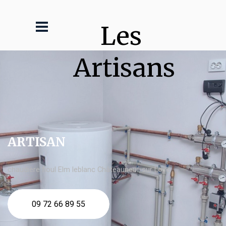
Les 
Artisans
ARTISAN
chaudière fioul Elm leblanc Châteauneuf sur Loire
09 72 66 89 55