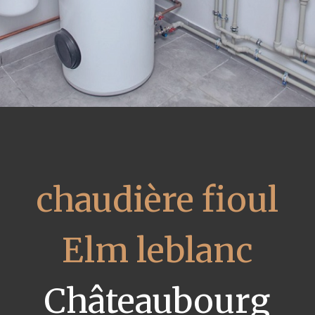
chaudière fioul
Elm leblanc
Châteaubourg