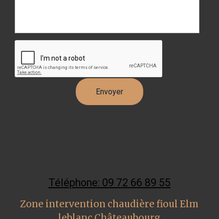
Téléphone: 09 72 66 89 55
Zone intervention chaudière fioul Elm
leblanc Châteaubourg