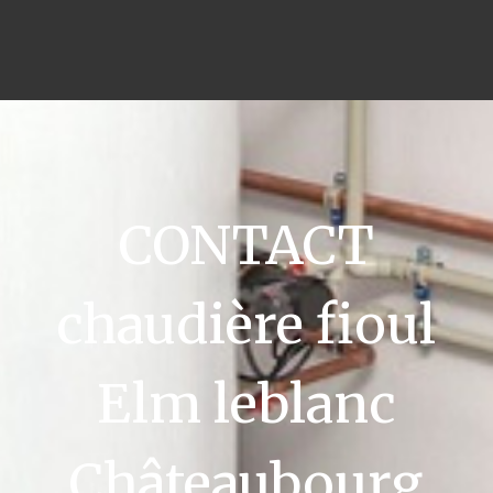
CONTACT
chaudière fioul
Elm leblanc
Châteaubourg