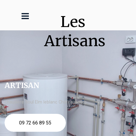
Les 
Artisans
ARTISAN
chaudière fioul Elm leblanc Châteaubourg
09 72 66 89 55