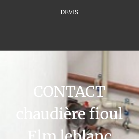
DEVIS
CONTACT
chaudière fioul
Elm leblanc