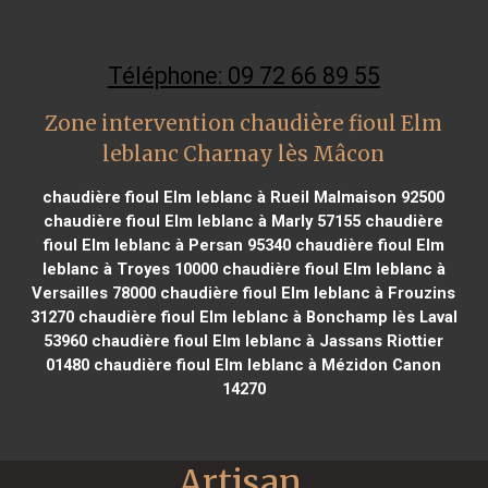
Téléphone: 09 72 66 89 55
Zone intervention chaudière fioul Elm
leblanc Charnay lès Mâcon
chaudière fioul Elm leblanc à Rueil Malmaison 92500
chaudière fioul Elm leblanc à Marly 57155
chaudière
fioul Elm leblanc à Persan 95340
chaudière fioul Elm
leblanc à Troyes 10000
chaudière fioul Elm leblanc à
Versailles 78000
chaudière fioul Elm leblanc à Frouzins
31270
chaudière fioul Elm leblanc à Bonchamp lès Laval
53960
chaudière fioul Elm leblanc à Jassans Riottier
01480
chaudière fioul Elm leblanc à Mézidon Canon
14270
Artisan 