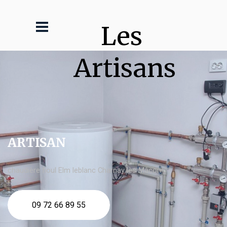
Les 
Artisans
ARTISAN
chaudière fioul Elm leblanc Charnay lès Mâcon
09 72 66 89 55