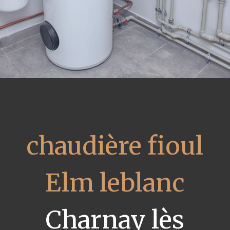
chaudière fioul
Elm leblanc
Charnay lès