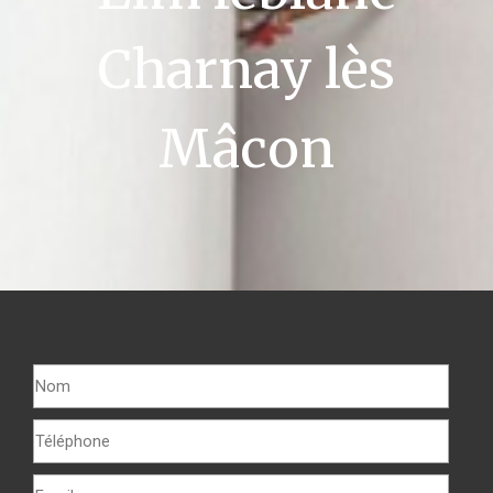
Charnay lès
Mâcon