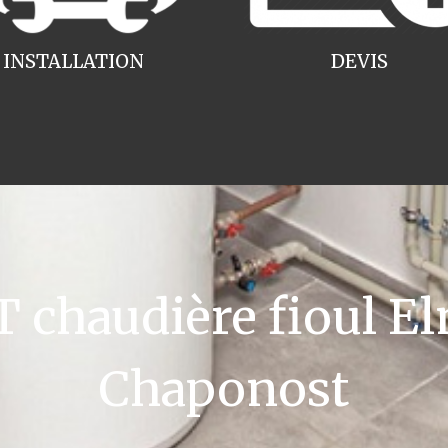
INSTALLATION
DEVIS
chaudière fioul El
Chaponost