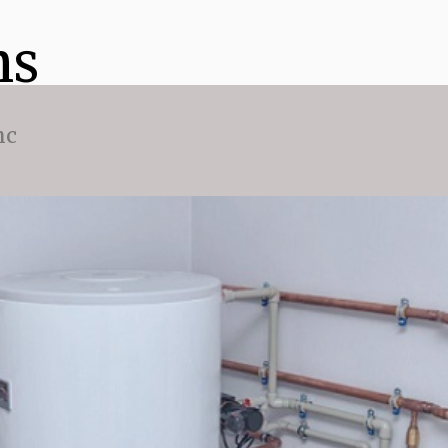
ns
nc