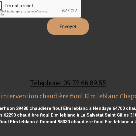
Téléphone: 09 72 66 89 55
 intervention chaudière fioul Elm leblanc Chap
Kerhuon 29480
chaudière fioul Elm leblanc à Hendaye 64700
chaud
es 62290
chaudière fioul Elm leblanc à La Salvetat Saint Gilles 31
fioul Elm leblanc à Domont 95330
chaudière fioul Elm leblanc à 