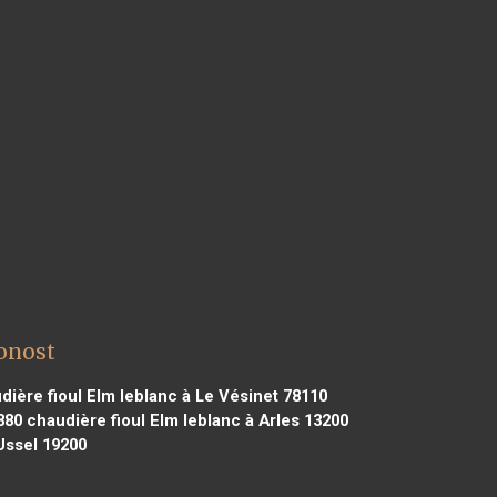
onost
ière fioul Elm leblanc à Le Vésinet 78110
880
chaudière fioul Elm leblanc à Arles 13200
Ussel 19200