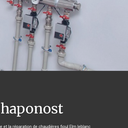
haponost
e et la réparation de chaudières fioul Elm leblanc