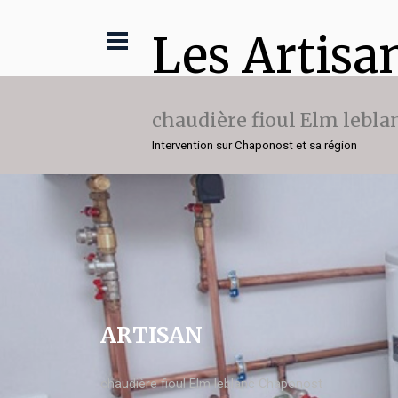
Les Artisa
chaudière fioul Elm lebla
Intervention sur Chaponost et sa région
ARTISAN
chaudière fioul Elm leblanc Chaponost