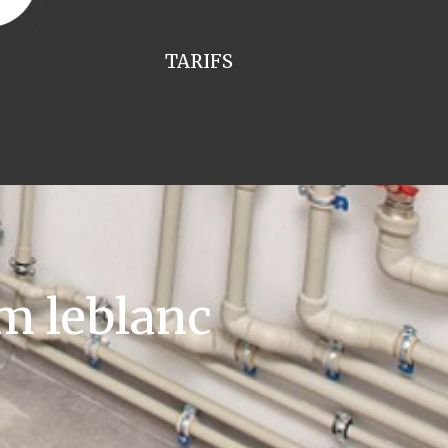
TARIFS
m leblanc