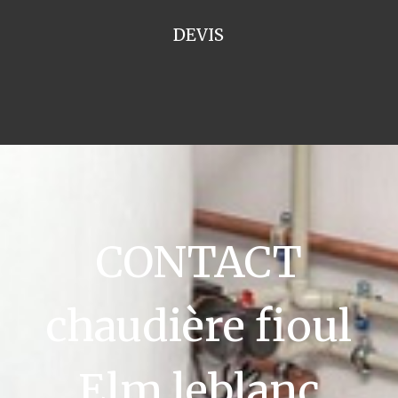
DEVIS
CONTACT
chaudière fioul
Elm leblanc