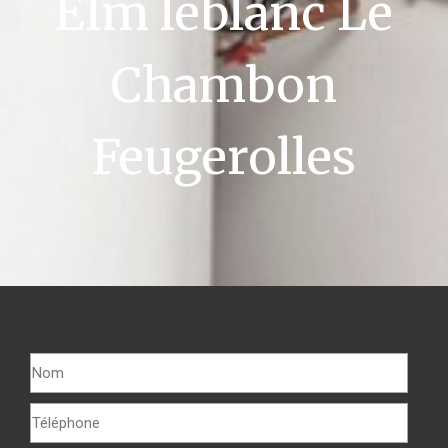
Elm leblanc Le
Chambon
Feugerolles