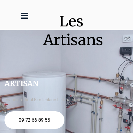
Les 
Artisans
ARTISAN
chaudière fioul Elm leblanc Le Chambon Feugerolles
09 72 66 89 55