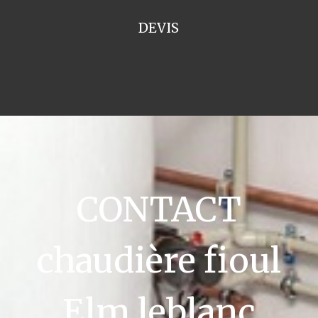
DEVIS
CONTACT
chaudière fioul
Elm leblanc