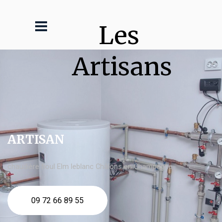
Les 
Artisans
ARTISAN
chaudière fioul Elm leblanc Châlons en Champagne
09 72 66 89 55