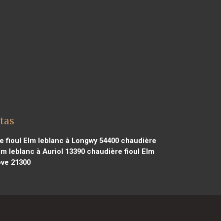
tas
 fioul Elm leblanc à Longwy 54400
chaudière
lm leblanc à Auriol 13390
chaudière fioul Elm
ôve 21300