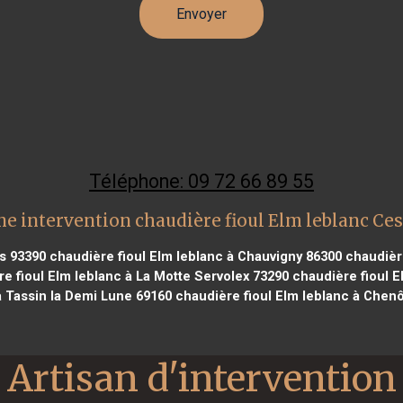
Téléphone: 09 72 66 89 55
ne intervention chaudière fioul Elm leblanc Ces
is 93390
chaudière fioul Elm leblanc à Chauvigny 86300
chaudière
e fioul Elm leblanc à La Motte Servolex 73290
chaudière fioul E
à Tassin la Demi Lune 69160
chaudière fioul Elm leblanc à Chen
Artisan d'intervention