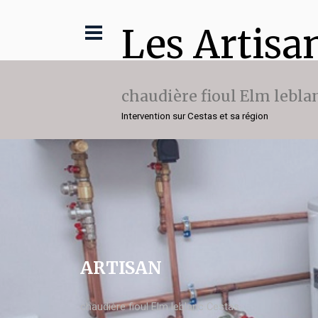
Les Artisa
chaudière fioul Elm lebla
Intervention sur Cestas et sa région
ARTISAN
chaudière fioul Elm leblanc Cestas