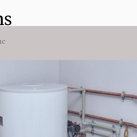
ns
nc