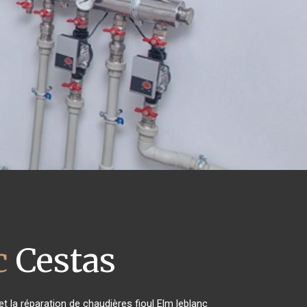
c
Cestas
et la réparation de chaudières fioul Elm leblanc