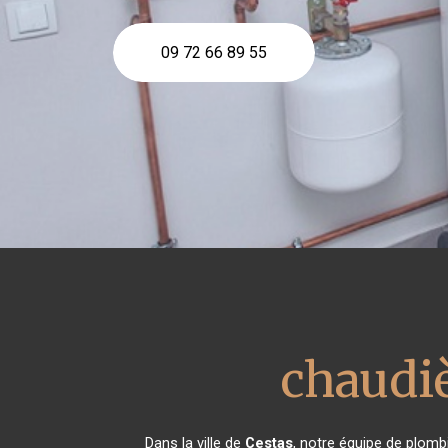
09 72 66 89 55
chaudiè
Dans la ville de
Cestas
, notre équipe de plombi