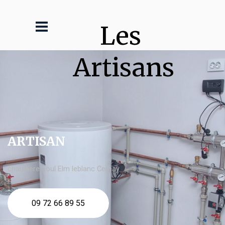
Les 
Artisans
ARTISAN
chaudière fioul Elm leblanc Cernay
09 72 66 89 55