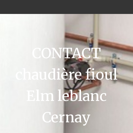
CONTACT
chaudière fioul
Elm leblanc
Cernay