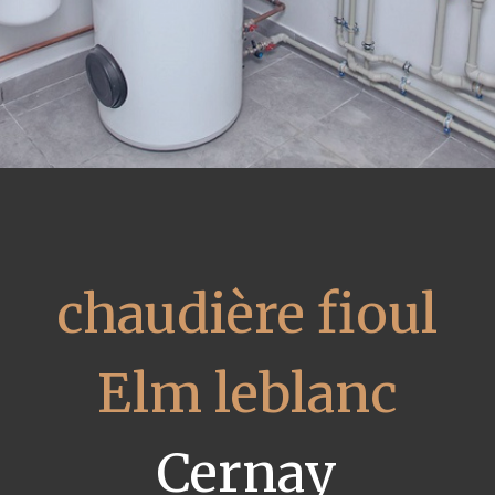
chaudière fioul
Elm leblanc
Cernay