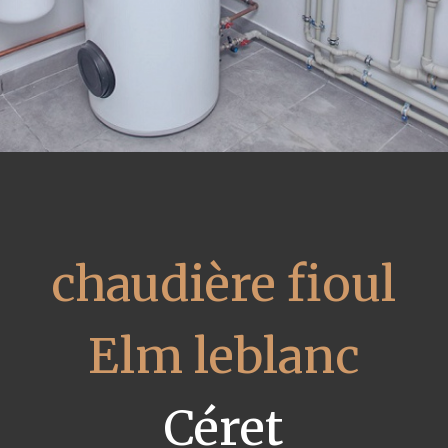
chaudière fioul
Elm leblanc
Céret