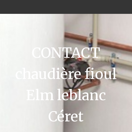
CONTACT
chaudière fioul
Elm leblanc
Céret