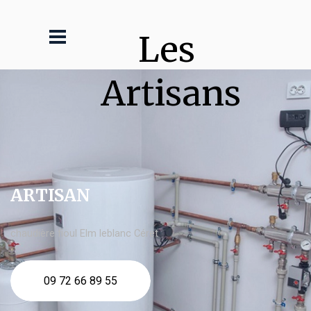
Les 
Artisans
ARTISAN
chaudière fioul Elm leblanc Céret
09 72 66 89 55