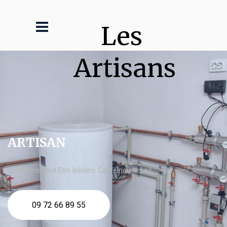
Les 
Artisans
ARTISAN
chaudière fioul Elm leblanc Castelnau le Lez
09 72 66 89 55