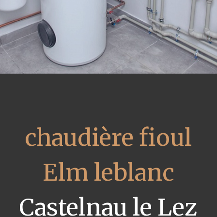
chaudière fioul
Elm leblanc
Castelnau le Lez