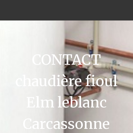
CONTACT
chaudière fioul
Elm leblanc
Carcassonne