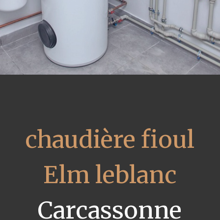
chaudière fioul
Elm leblanc
Carcassonne