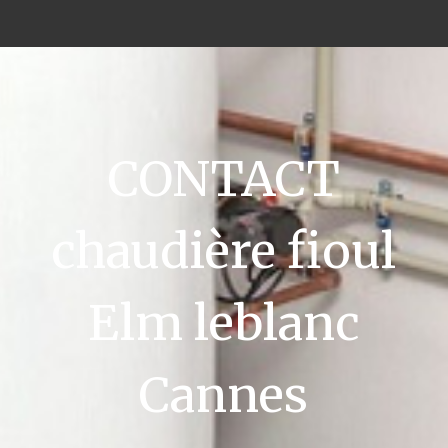
CONTACT
chaudière fioul
Elm leblanc
Cannes