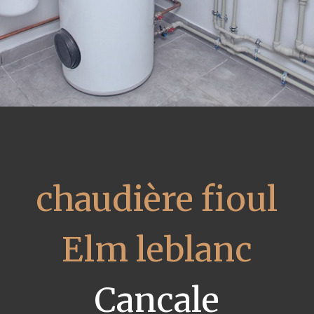
chaudière fioul
Elm leblanc
Cancale