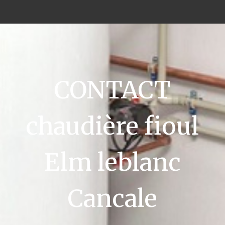
CONTACT
chaudière fioul
Elm leblanc
Cancale