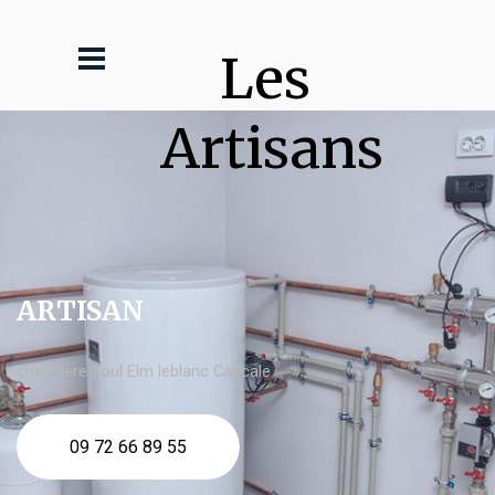
Les 
Artisans
ARTISAN
chaudière fioul Elm leblanc Cancale
09 72 66 89 55