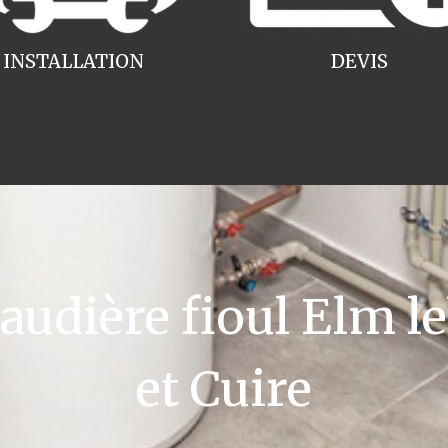
INSTALLATION
DEVIS
dière fioul Elm le
et Cuire