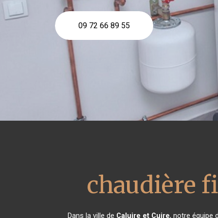
09 72 66 89 55
chaudière f
Dans la ville de
Caluire et Cuire
, notre équipe 