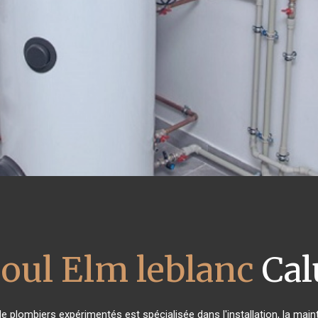
ioul Elm leblanc
Calu
de plombiers expérimentés est spécialisée dans l'installation, la mai