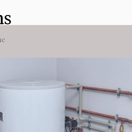
ns
nc