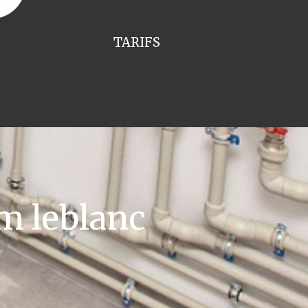
TARIFS
m leblanc