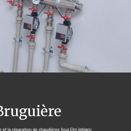
ruguière
 et la réparation de chaudières fioul Elm leblanc