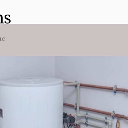
ns
nc