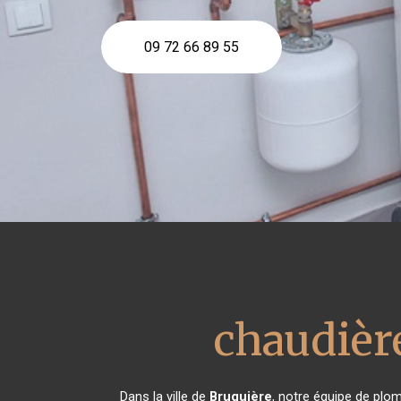
09 72 66 89 55
chaudière
Dans la ville de
Bruguière
, notre équipe de plom