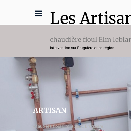
Les Artisa
chaudière fioul Elm lebla
Intervention sur Bruguière et sa région
ARTISAN
chaudière fioul Elm leblanc Bruguière