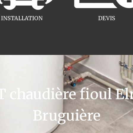
INSTALLATION
DEVIS
chaudière fioul El
Bruguière