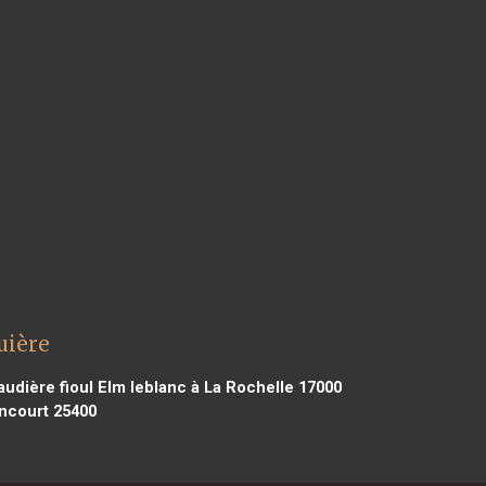
uière
udière fioul Elm leblanc à La Rochelle 17000
incourt 25400