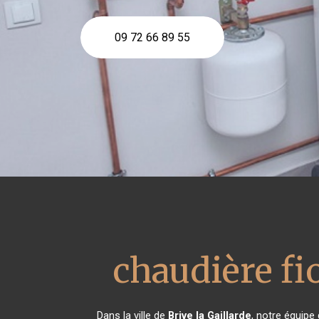
09 72 66 89 55
chaudière fi
Dans la ville de
Brive la Gaillarde
, notre équipe