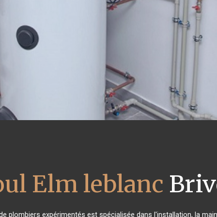
oul Elm leblanc
Briv
 de plombiers expérimentés est spécialisée dans l'installation, la mai