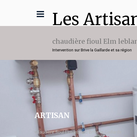
Les Artisa
chaudière fioul Elm lebla
Intervention sur Brive la Gaillarde et sa région
ARTISAN
chaudière fioul Elm leblanc Brive la Gaillarde