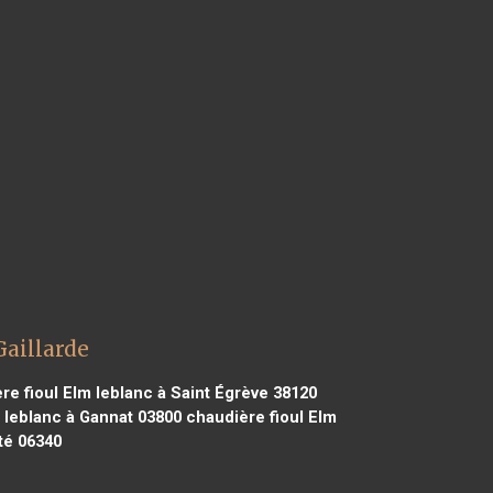
Gaillarde
e fioul Elm leblanc à Saint Égrève 38120
 leblanc à Gannat 03800
chaudière fioul Elm
té 06340