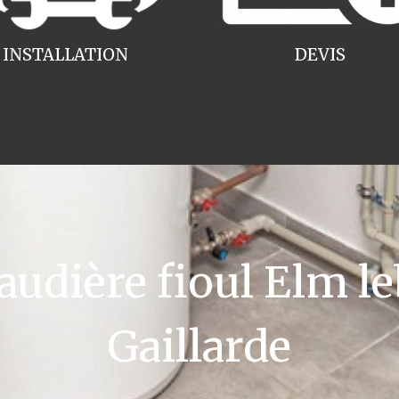
INSTALLATION
DEVIS
dière fioul Elm leb
Gaillarde