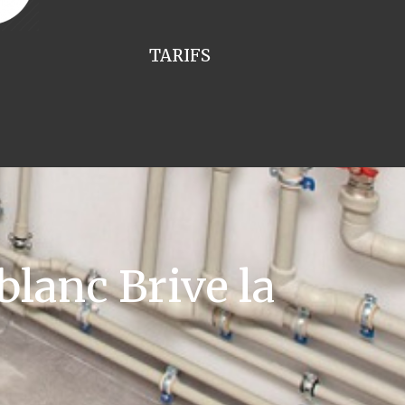
TARIFS
lanc Brive la