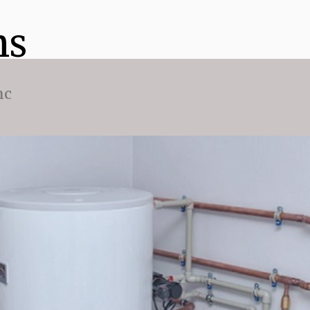
ns
nc