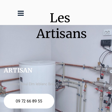
Les 
Artisans
ARTISAN
chaudière fioul Elm leblanc Brie Comte Robert
09 72 66 89 55