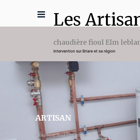
Les Artisa
chaudière fioul Elm lebla
Intervention sur Briare et sa région
ARTISAN
chaudière fioul Elm leblanc Briare