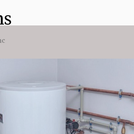
ns
nc