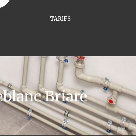
TARIFS
blanc Briare