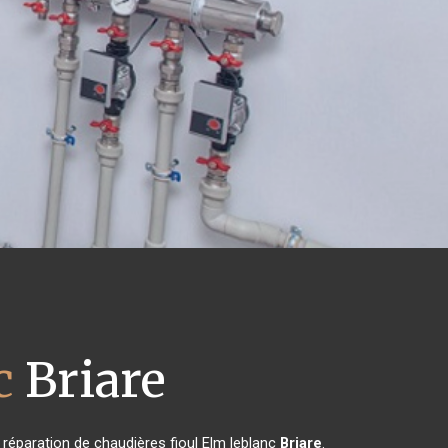
c
Briare
a réparation de chaudières fioul Elm leblanc
Briare
.