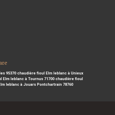
are
les 95370
chaudière fioul Elm leblanc à Unieux
l Elm leblanc à Tournus 71700
chaudière fioul
Elm leblanc à Jouars Pontchartrain 78760