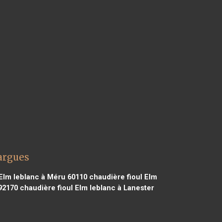
largues
Elm leblanc à Méru 60110
chaudière fioul Elm
92170
chaudière fioul Elm leblanc à Lanester