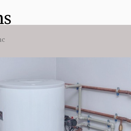
ns
nc