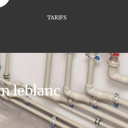
TARIFS
m leblanc