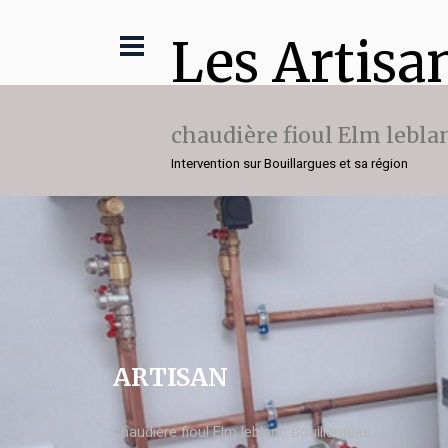
Les Artisa
chaudière fioul Elm lebla
Intervention sur Bouillargues et sa région
ARTISAN
chaudière fioul Elm leblanc Bouillargues