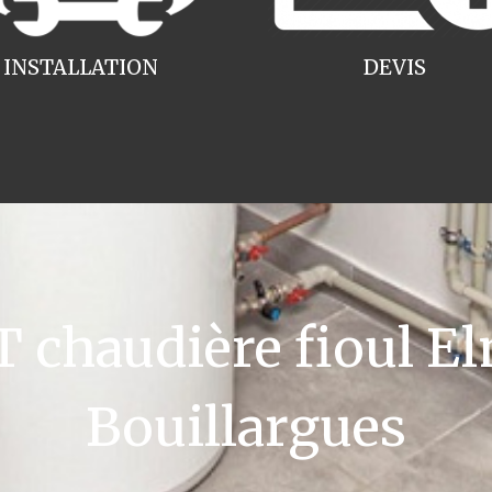
INSTALLATION
DEVIS
chaudière fioul El
Bouillargues