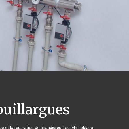
uillargues
ce et la réparation de chaudières fioul Elm leblanc