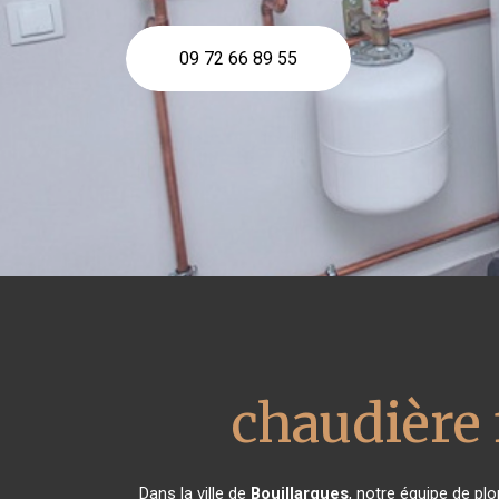
09 72 66 89 55
chaudière 
Dans la ville de
Bouillargues
, notre équipe de plo