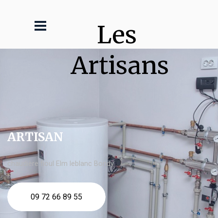
Les 
Artisans
ARTISAN
chaudière fioul Elm leblanc Bondy
09 72 66 89 55