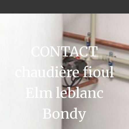
CONTACT
chaudière fioul
Elm leblanc
Bondy