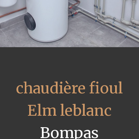
chaudière fioul
Elm leblanc
Bompas