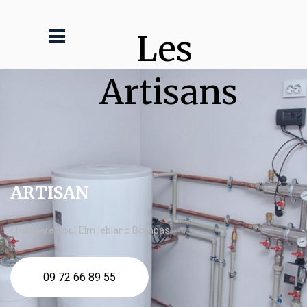
Les 
Artisans
ARTISAN
chaudière fioul Elm leblanc Bompas
09 72 66 89 55