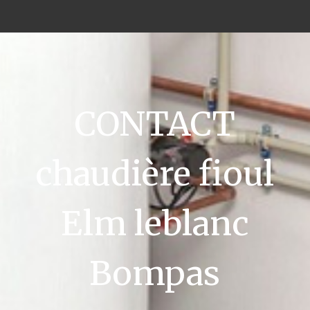
CONTACT
chaudière fioul
Elm leblanc
Bompas