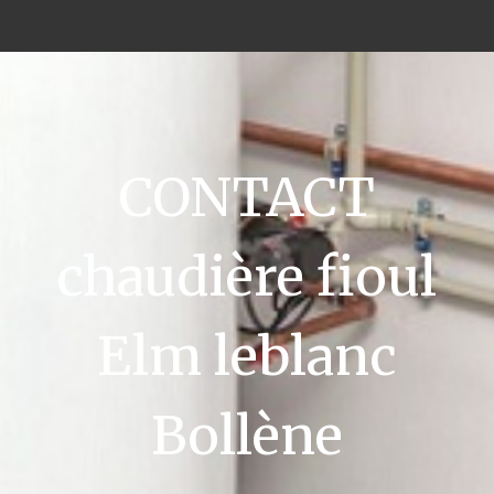
CONTACT
chaudière fioul
Elm leblanc
Bollène