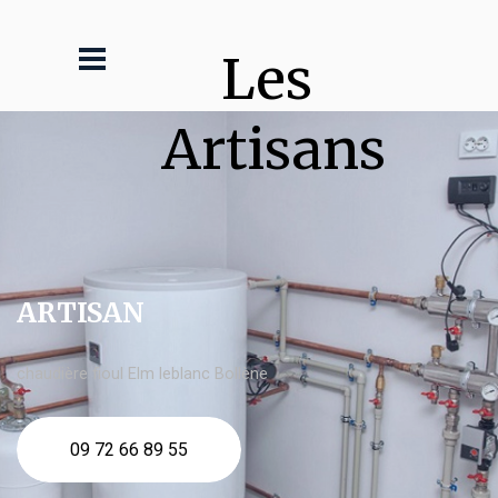
Les 
Artisans
ARTISAN
chaudière fioul Elm leblanc Bollène
09 72 66 89 55