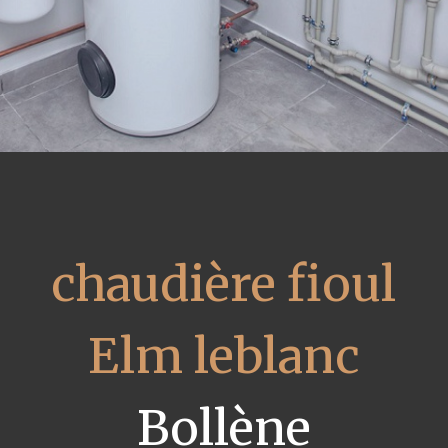
chaudière fioul
Elm leblanc
Bollène