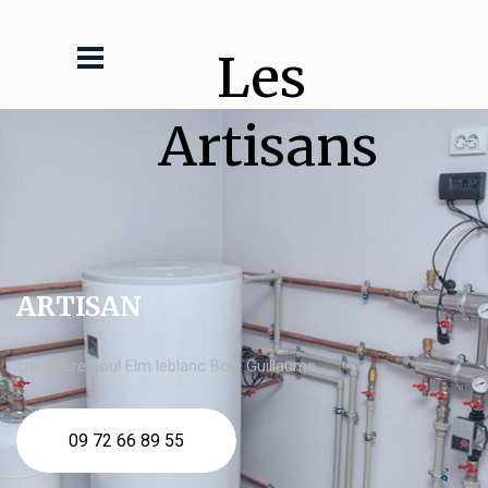
Les 
Artisans
ARTISAN
chaudière fioul Elm leblanc Bois Guillaume
09 72 66 89 55