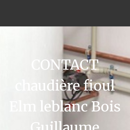
CONTACT
chaudière fioul
Elm leblanc Bois
Guillaume