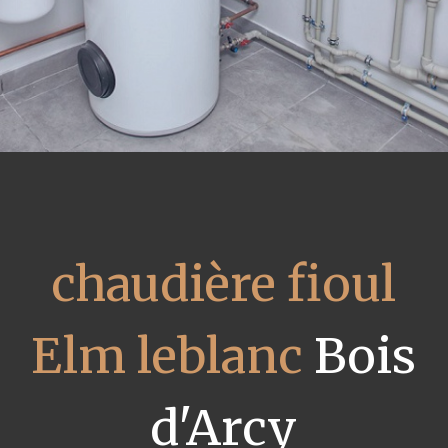
chaudière fioul
Elm leblanc
Bois
d'Arcy