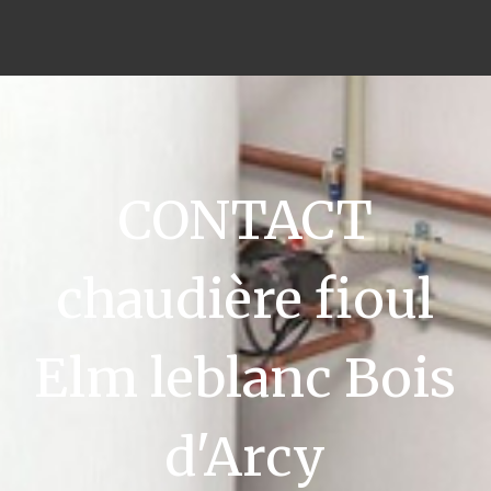
CONTACT
chaudière fioul
Elm leblanc Bois
d'Arcy