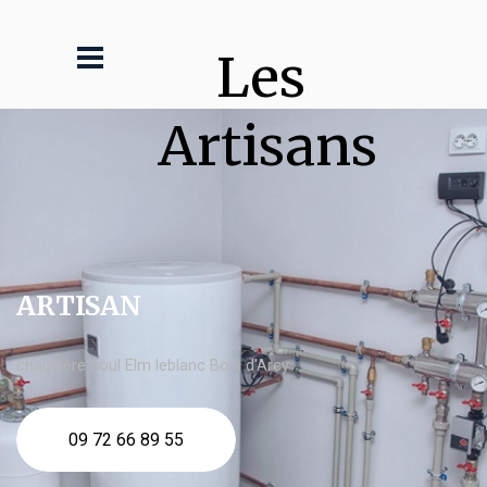
Les 
Artisans
ARTISAN
chaudière fioul Elm leblanc Bois d'Arcy
09 72 66 89 55