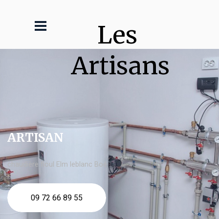
Les 
Artisans
ARTISAN
chaudière fioul Elm leblanc Boé
09 72 66 89 55