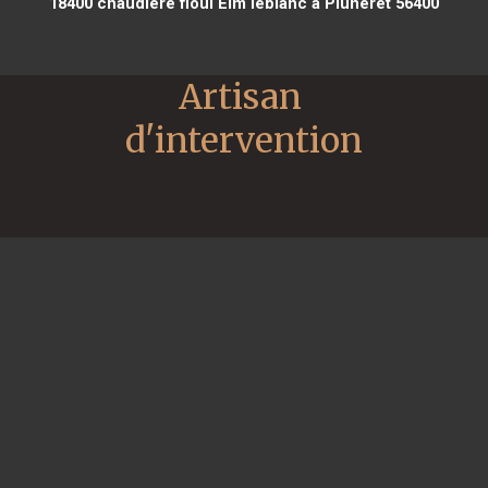
18400
chaudière fioul Elm leblanc à Pluneret 56400
Artisan 
d'intervention