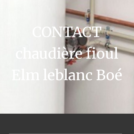
CONTACT
chaudière fioul
Elm leblanc Boé