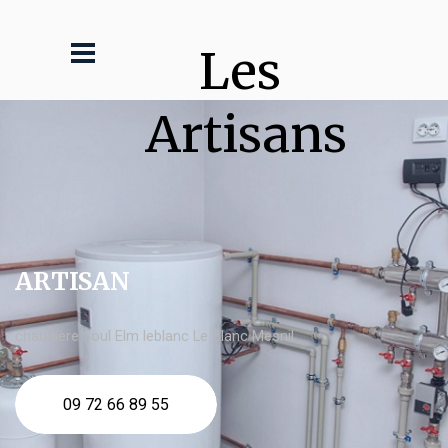
Les 
Artisans
ARTISAN
chaudière fioul Elm leblanc Le Blanc Mesnil
09 72 66 89 55