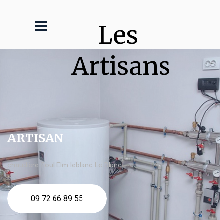
Les 
Artisans
ARTISAN
chaudière fioul Elm leblanc Le Blanc
09 72 66 89 55