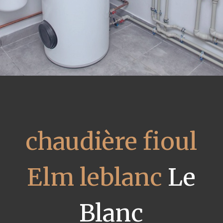
chaudière fioul
Elm leblanc
Le
Blanc