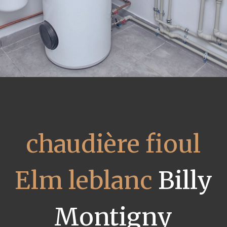
chaudière fioul
Elm leblanc
Billy
Montigny