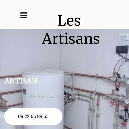
Les 
Artisans
ARTISAN
chaudière fioul Elm leblanc Billy Montigny
09 72 66 89 55