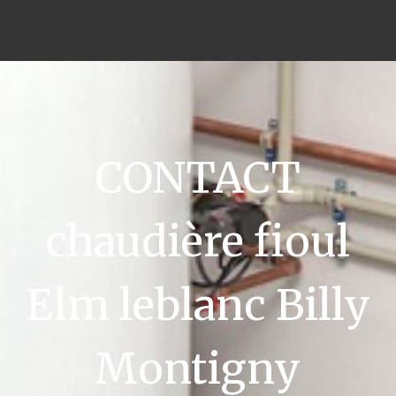
CONTACT
chaudière fioul
Elm leblanc Billy
Montigny