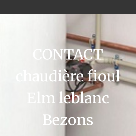
CONTACT
chaudière fioul
Elm leblanc
Bezons