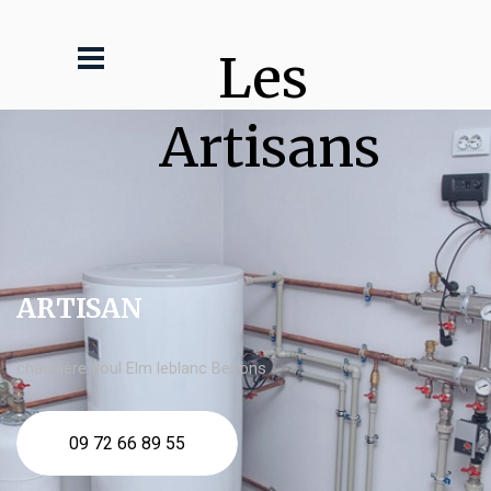
Les 
Artisans
ARTISAN
chaudière fioul Elm leblanc Bezons
09 72 66 89 55