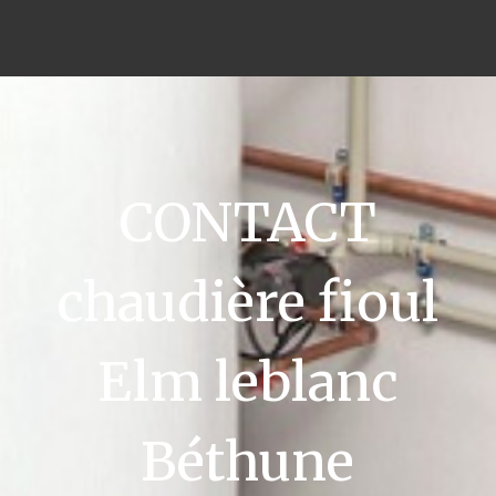
CONTACT
chaudière fioul
Elm leblanc
Béthune