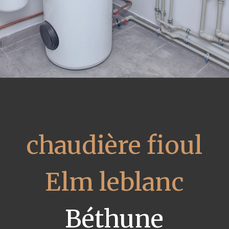
chaudière fioul
Elm leblanc
Béthune