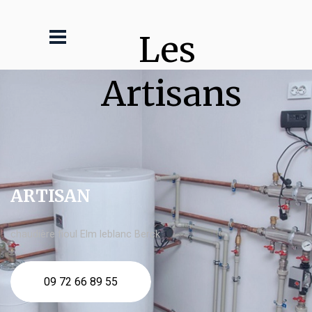
Les 
Artisans
ARTISAN
chaudière fioul Elm leblanc Berck
09 72 66 89 55