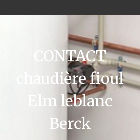
CONTACT
chaudière fioul
Elm leblanc
Berck