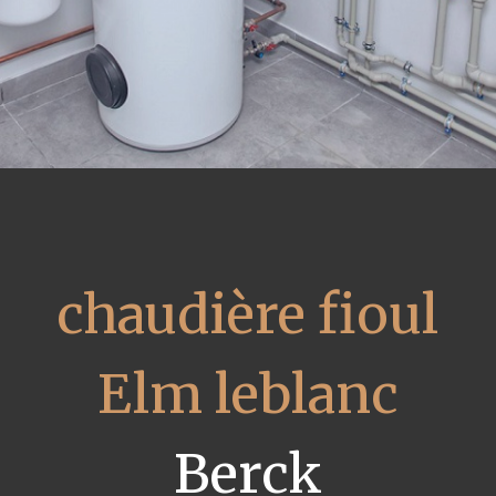
chaudière fioul
Elm leblanc
Berck