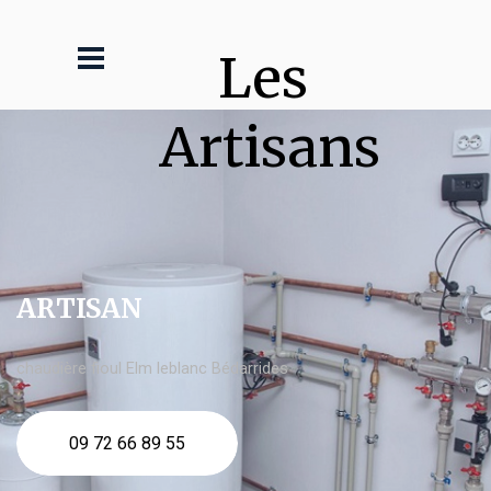
Les 
Artisans
ARTISAN
chaudière fioul Elm leblanc Bédarrides
09 72 66 89 55