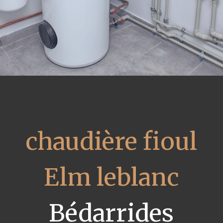
chaudière fioul
Elm leblanc
Bédarrides