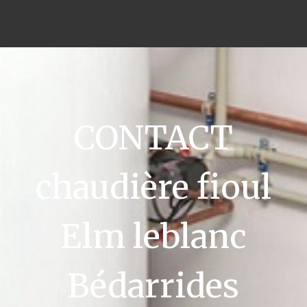
CONTACT
chaudière fioul
Elm leblanc
Bédarrides