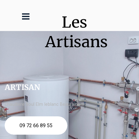
Les 
Artisans
ARTISAN
chaudière fioul Elm leblanc Beaurains
09 72 66 89 55