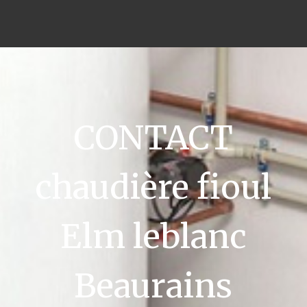
CONTACT
chaudière fioul
Elm leblanc
Beaurains