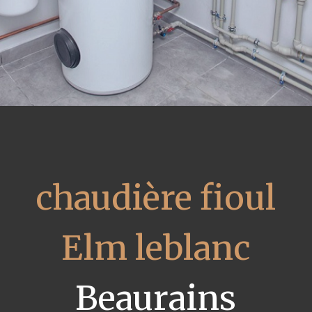
chaudière fioul
Elm leblanc
Beaurains