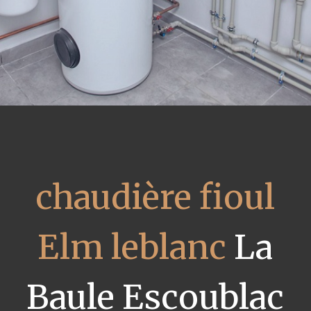
chaudière fioul
Elm leblanc
La
Baule Escoublac