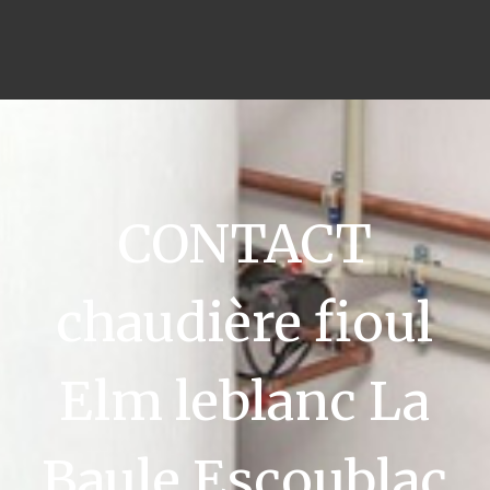
CONTACT
chaudière fioul
Elm leblanc La
Baule Escoublac