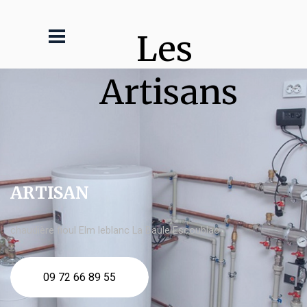
Les 
Artisans
ARTISAN
chaudière fioul Elm leblanc La Baule Escoublac
09 72 66 89 55