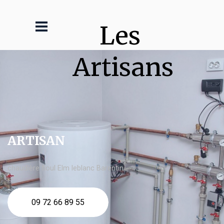
Les 
Artisans
ARTISAN
chaudière fioul Elm leblanc Barentin
09 72 66 89 55