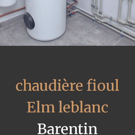
chaudière fioul
Elm leblanc
Barentin