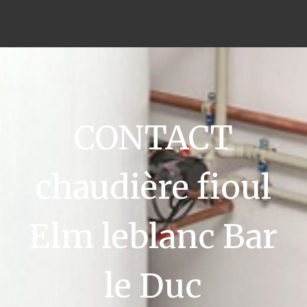
CONTACT
chaudière fioul
Elm leblanc Bar
le Duc