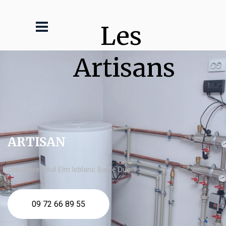
Les 
Artisans
ARTISAN
chaudière fioul Elm leblanc Bar le Duc
09 72 66 89 55