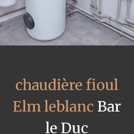
chaudière fioul
Elm leblanc
Bar
le Duc