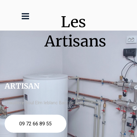
Les 
Artisans
ARTISAN
chaudière fioul Elm leblanc Bain de Bretagne
09 72 66 89 55