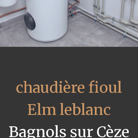
chaudière fioul
Elm leblanc
Bagnols sur Cèze