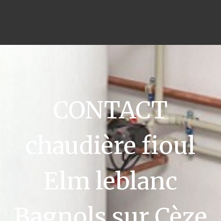
CONTACT
chaudière fioul
Elm leblanc
Bagnols sur Cèze