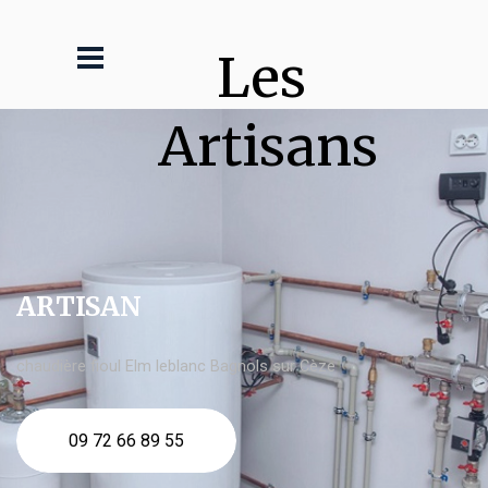
Les 
Artisans
ARTISAN
chaudière fioul Elm leblanc Bagnols sur Cèze
09 72 66 89 55