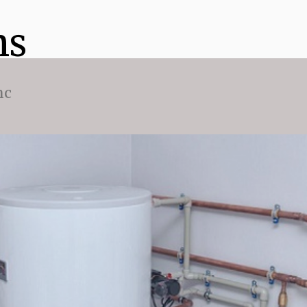
ns
nc