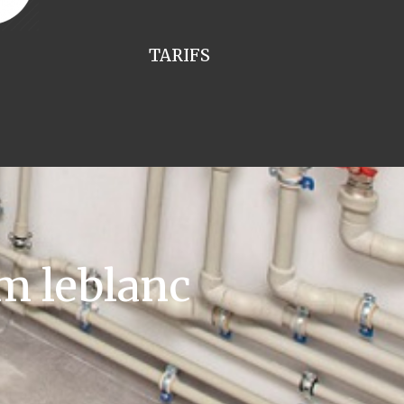
TARIFS
m leblanc