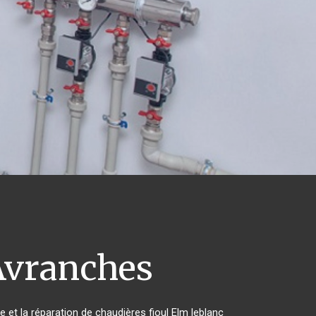
vranches
e et la réparation de chaudières fioul Elm leblanc