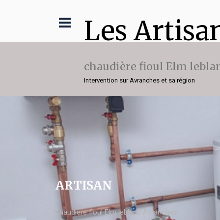
Les Artisa
chaudière fioul Elm lebla
Intervention sur Avranches et sa région
ARTISAN
chaudière fioul Elm leblanc Avranches