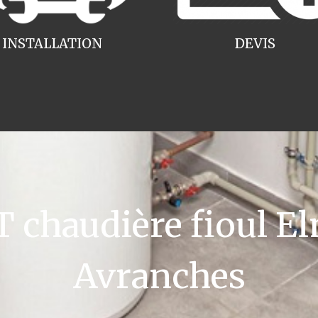
INSTALLATION
DEVIS
chaudière fioul El
Avranches