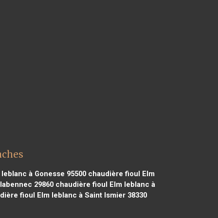
nches
 leblanc à Gonesse 95500
chaudière fioul Elm
Plabennec 29860
chaudière fioul Elm leblanc à
ière fioul Elm leblanc à Saint Ismier 38330