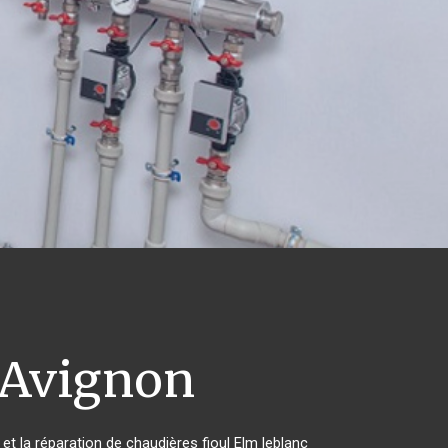
Avignon
et la réparation de chaudières fioul Elm leblanc