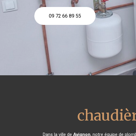
09 72 66 89 55
chaudièr
Dans la ville de
Avignon
, notre équipe de plomb