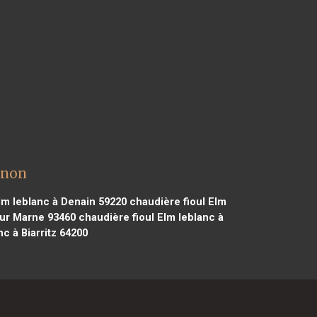
gnon
lm leblanc à Denain 59220
chaudière fioul Elm
sur Marne 93460
chaudière fioul Elm leblanc à
c à Biarritz 64200