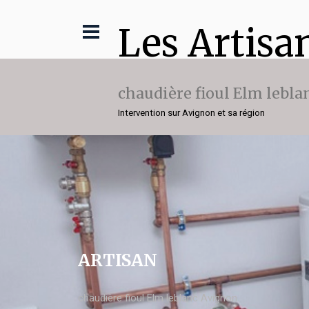
Les Artisa
chaudière fioul Elm lebla
Intervention sur Avignon et sa région
ARTISAN
chaudière fioul Elm leblanc Avignon