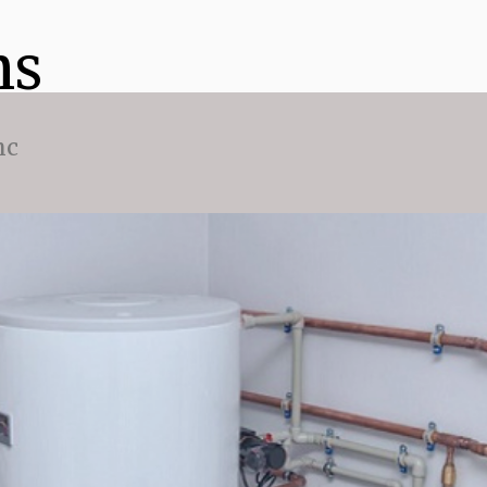
ns
nc