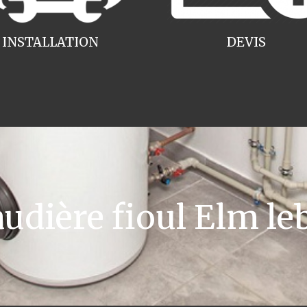
INSTALLATION
DEVIS
dière fioul Elm le