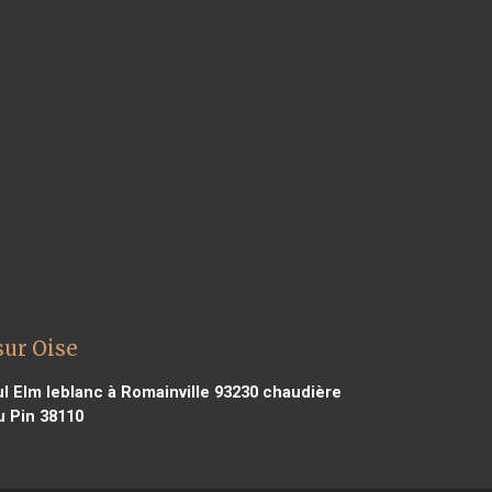
sur Oise
l Elm leblanc à Romainville 93230
chaudière
u Pin 38110