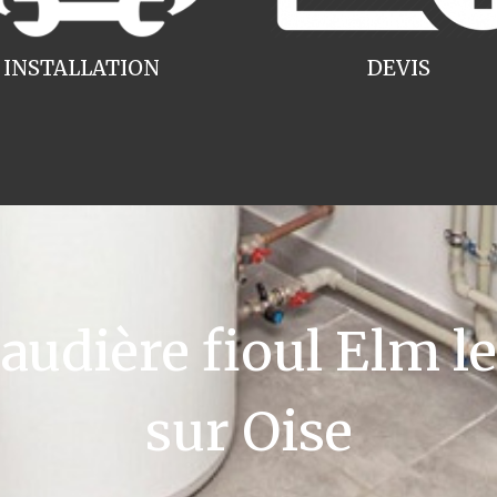
INSTALLATION
DEVIS
udière fioul Elm le
sur Oise