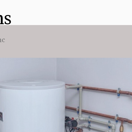
ns
nc