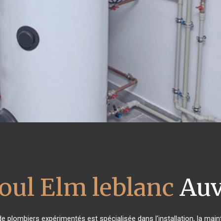
ioul Elm leblanc
Auv
de plombiers expérimentés est spécialisée dans l'installation, la mai