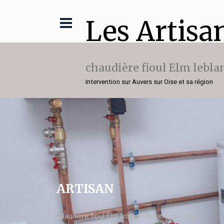
Les Artisa
chaudière fioul Elm lebla
Intervention sur Auvers sur Oise et sa région
ARTISAN
chaudière fioul Elm leblanc Auvers sur Oise