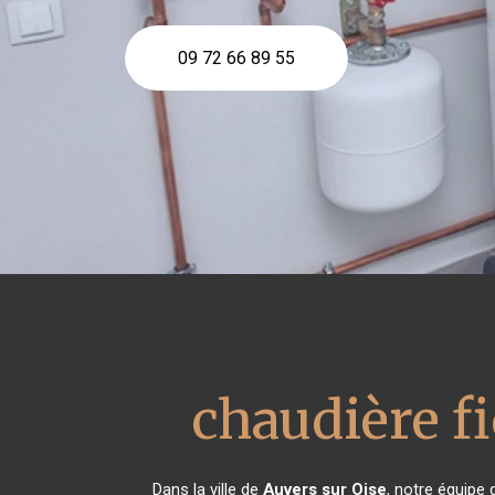
09 72 66 89 55
chaudière f
Dans la ville de
Auvers sur Oise
, notre équipe 