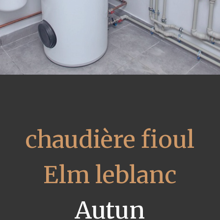
chaudière fioul
Elm leblanc
Autun