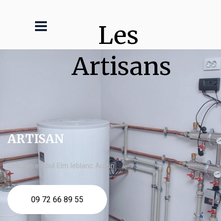
Les 
Artisans
ARTISAN
chaudière fioul Elm leblanc Autun
09 72 66 89 55