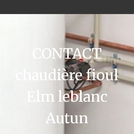
CONTACT
chaudière fioul
Elm leblanc
Autun