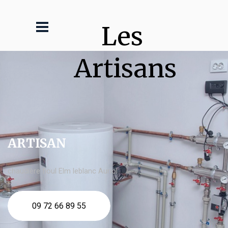
Les 
Artisans
ARTISAN
chaudière fioul Elm leblanc Auriol
09 72 66 89 55