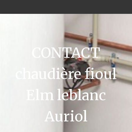
CONTACT
chaudière fioul
Elm leblanc
Auriol