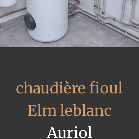
chaudière fioul
Elm leblanc
Auriol