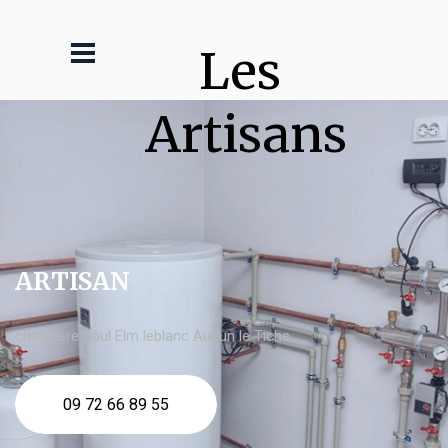
Les 
Artisans
ARTISAN
chaudière fioul Elm leblanc Audun le Tiche
09 72 66 89 55