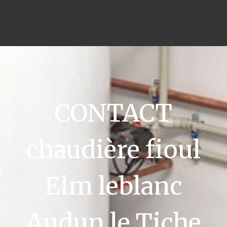
CONTACT
chaudière fioul
Elm leblanc
Audun le Tiche