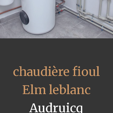
chaudière fioul
Elm leblanc
Audruicq