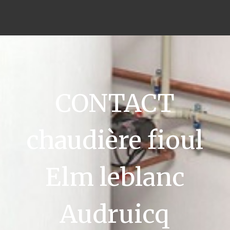
CONTACT
chaudière fioul
Elm leblanc
Audruicq