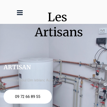
Les 
Artisans
ARTISAN
chaudière fioul Elm leblanc Audruicq
09 72 66 89 55